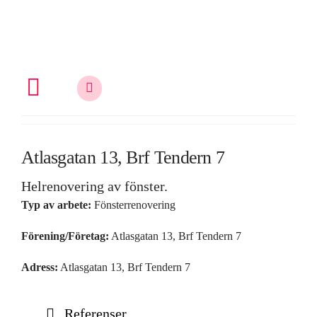
Fortsätt
till
innehållet
Toggle
Navigation
Allt om fönsterrenovering
Atlasgatan 13, Brf Tendern 7
Helrenovering av fönster.
Vem är du?
Typ av arbete:
Fönsterrenovering
Förening/Företag:
Atlasgatan 13, Brf Tendern 7
Kunskap & inspiration
Adress:
Atlasgatan 13, Brf Tendern 7
Om oss
Referenser