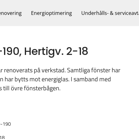
enovering
Energioptimering
Underhålls- & serviceavt
90, Hertigv. 2-18
 renoverats på verkstad. Samtliga fönster har
an har bytts mot energiglas. I samband med
s till övre fönsterbågen.
0-190
18