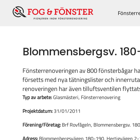
Fortsätt
till
Fönsterr
innehållet
Blommensbergsv. 180-1
Fönsterrenoveringen av 800 fönsterbågar har
försetts med nya tätningslister och innerrut
renoveringen har även tilluftsventilen flyttat
Typ av arbete:
Glasmästeri, Fönsterrenovering
Projektdatum:
31/01/2011
Förening/Företag:
Brf Rovfågeln, Blommensbergsv. 18
Adress:
Blommenbergsvägen 180-190, Hertigvägen 2-