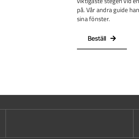
viktigaste stegen vid 
på. Vår andra guide han
sina fönster.
Beställ