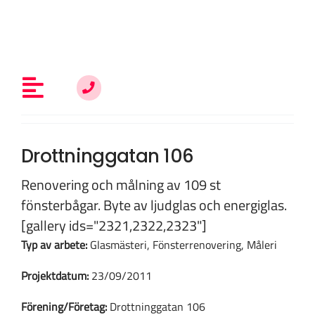
Fortsätt
till
innehållet
Toggle
Navigation
Allt om fönsterrenovering
Drottninggatan 106
Renovering och målning av 109 st
Vem är du?
fönsterbågar. Byte av ljudglas och energiglas.
[gallery ids="2321,2322,2323"]
Typ av arbete:
Glasmästeri, Fönsterrenovering, Måleri
Kunskap & inspiration
Projektdatum:
23/09/2011
Om oss
Förening/Företag:
Drottninggatan 106