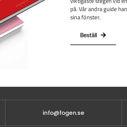
viktigaste stegen vid 
på. Vår andra guide han
sina fönster.
Beställ
info@fogen.se