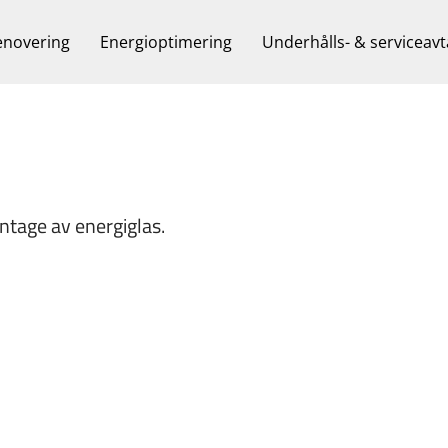
enovering
Energioptimering
Underhålls- & serviceavt
tage av energiglas.