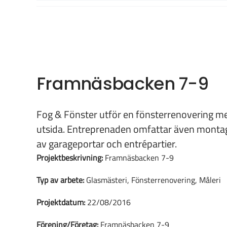
Fortsätt
till
innehållet
Framnäsbacken 7-9
Fog & Fönster utför en fönsterrenovering m
utsida. Entreprenaden omfattar även montag
av garageportar och entrépartier.
Projektbeskrivning:
Framnäsbacken 7-9
Typ av arbete:
Glasmästeri, Fönsterrenovering, Måleri
Projektdatum:
22/08/2016
Förening/Företag:
Framnäsbacken 7-9