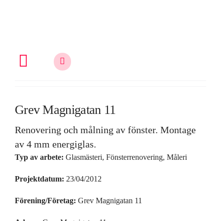
Fortsätt
till
innehållet
Toggle
Navigation
Allt om fönsterrenovering
Grev Magnigatan 11
Renovering och målning av fönster. Montage
Vem är du?
av 4 mm energiglas.
Typ av arbete:
Glasmästeri, Fönsterrenovering, Måleri
Kunskap & inspiration
Projektdatum:
23/04/2012
Förening/Företag:
Grev Magnigatan 11
Om oss