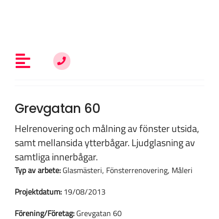
Fortsätt
till
innehållet
Toggle
Navigation
Allt om fönsterrenovering
Grevgatan 60
Helrenovering och målning av fönster utsida,
Vem är du?
samt mellansida ytterbågar. Ljudglasning av
samtliga innerbågar.
Typ av arbete:
Glasmästeri, Fönsterrenovering, Måleri
Kunskap & inspiration
Projektdatum:
19/08/2013
Om oss
Förening/Företag:
Grevgatan 60