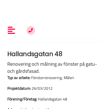
Fortsätt
till
innehållet
Toggle
Navigation
Allt om fönsterrenovering
Hallandsgatan 48
Renovering och målning av fönster på gatu-
Vem är du?
och gårdsfasad.
Typ av arbete:
Fönsterrenovering, Måleri
Kunskap & inspiration
Projektdatum:
26/03/2012
Förening/Företag:
Hallandsgatan 48
Om oss