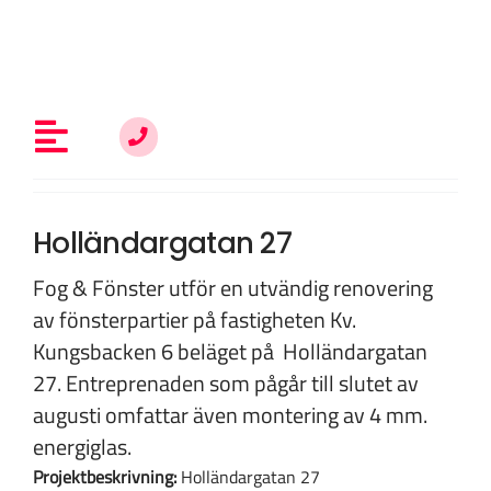
Fortsätt
till
innehållet
Toggle
Navigation
Allt om fönsterrenovering
Holländargatan 27
Fog & Fönster utför en utvändig renovering
Vem är du?
av fönsterpartier på fastigheten Kv.
Kungsbacken 6 beläget på Holländargatan
27. Entreprenaden som pågår till slutet av
Kunskap & inspiration
augusti omfattar även montering av 4 mm.
energiglas.
Om oss
Projektbeskrivning:
Holländargatan 27