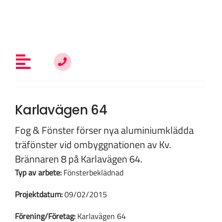
Fortsätt
till
innehållet
Toggle
Navigation
Allt om fönsterrenovering
Karlavägen 64
Fog & Fönster förser nya aluminiumklädda
Vem är du?
träfönster vid ombyggnationen av Kv.
Brännaren 8 på Karlavägen 64.
Typ av arbete:
Fönsterbeklädnad
Kunskap & inspiration
Projektdatum:
09/02/2015
Om oss
Förening/Företag:
Karlavägen 64