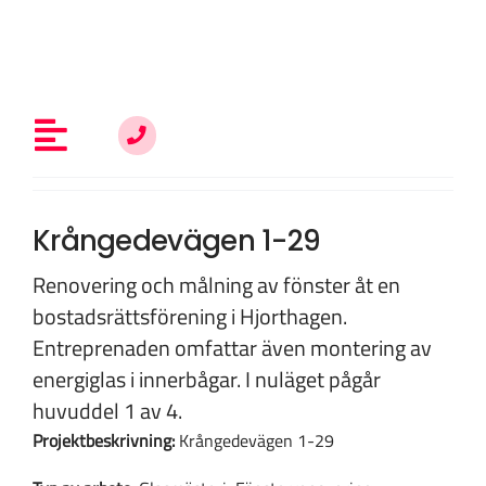
Fortsätt
till
innehållet
Toggle
Navigation
Allt om fönsterrenovering
Krångedevägen 1-29
Renovering och målning av fönster åt en
Vem är du?
bostadsrättsförening i Hjorthagen.
Entreprenaden omfattar även montering av
energiglas i innerbågar. I nuläget pågår
Kunskap & inspiration
huvuddel 1 av 4.
Projektbeskrivning:
Krångedevägen 1-29
Om oss