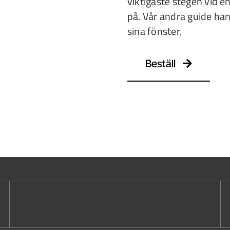
viktigaste stegen vid 
på. Vår andra guide han
sina fönster.
Beställ