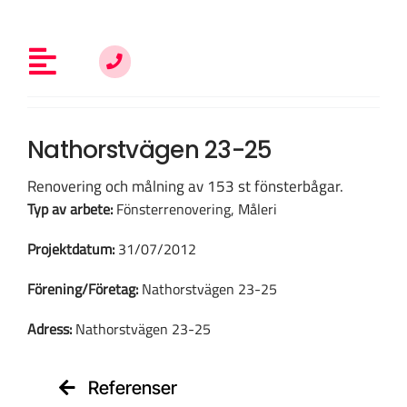
Fortsätt
till
innehållet
Toggle
Navigation
Allt om fönsterrenovering
Nathorstvägen 23-25
Renovering och målning av 153 st fönsterbågar.
Vem är du?
Typ av arbete:
Fönsterrenovering, Måleri
Projektdatum:
31/07/2012
Kunskap & inspiration
Förening/Företag:
Nathorstvägen 23-25
Adress:
Nathorstvägen 23-25
Om oss
Referenser
Kontakt