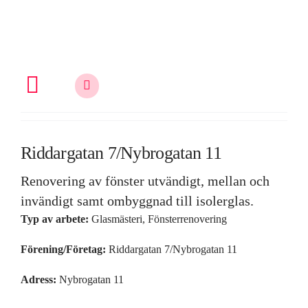
Fortsätt
till
innehållet
Toggle
Navigation
Allt om fönsterrenovering
Riddargatan 7/Nybrogatan 11
Renovering av fönster utvändigt, mellan och
Vem är du?
invändigt samt ombyggnad till isolerglas.
Typ av arbete:
Glasmästeri, Fönsterrenovering
Kunskap & inspiration
Förening/Företag:
Riddargatan 7/Nybrogatan 11
Adress:
Nybrogatan 11
Om oss