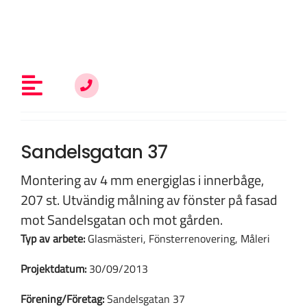
Fortsätt
till
innehållet
Toggle
Navigation
Allt om fönsterrenovering
Sandelsgatan 37
Montering av 4 mm energiglas i innerbåge,
Vem är du?
207 st. Utvändig målning av fönster på fasad
mot Sandelsgatan och mot gården.
Typ av arbete:
Glasmästeri, Fönsterrenovering, Måleri
Kunskap & inspiration
Projektdatum:
30/09/2013
Om oss
Förening/Företag:
Sandelsgatan 37