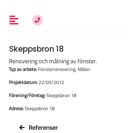
Fortsätt
till
innehållet
Toggle
Navigation
Allt om fönsterrenovering
Skeppsbron 18
Renovering och målning av fönster.
Vem är du?
Typ av arbete:
Fönsterrenovering, Måleri
Projektdatum:
22/05/2012
Kunskap & inspiration
Förening/Företag:
Skeppsbron 18
Adress:
Skeppsbron 18
Om oss
Referenser
Kontakt