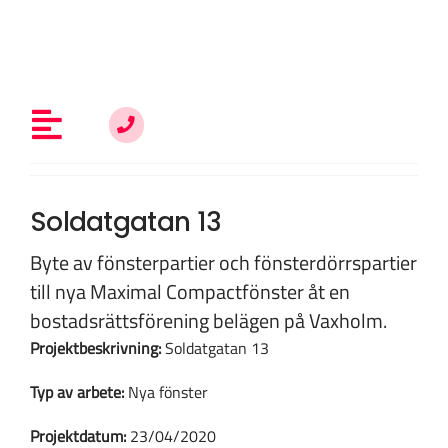
Fortsätt
till
innehållet
Toggle
Navigation
Allt om fönsterrenovering
Soldatgatan 13
Byte av fönsterpartier och fönsterdörrspartier
Vem är du?
till nya Maximal Compactfönster åt en
bostadsrättsförening belägen på Vaxholm.
Projektbeskrivning:
Soldatgatan 13
Kunskap & inspiration
Typ av arbete:
Nya fönster
Om oss
Projektdatum:
23/04/2020