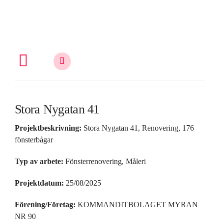
Fortsätt
till
innehållet
Toggle
Navigation
Allt om fönsterrenovering
Stora Nygatan 41
Projektbeskrivning:
Stora Nygatan 41, Renovering, 176
Vem är du?
fönsterbågar
Typ av arbete:
Fönsterrenovering, Måleri
Kunskap & inspiration
Projektdatum:
25/08/2025
Förening/Företag:
KOMMANDITBOLAGET MYRAN
Om oss
NR 90