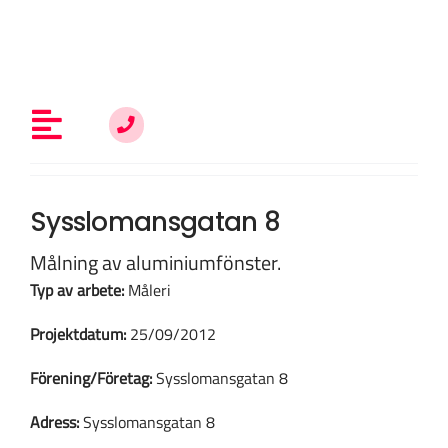
Fortsätt
till
innehållet
Toggle
Navigation
Allt om fönsterrenovering
Sysslomansgatan 8
Målning av aluminiumfönster.
Vem är du?
Typ av arbete:
Måleri
Projektdatum:
25/09/2012
Kunskap & inspiration
Förening/Företag:
Sysslomansgatan 8
Adress:
Sysslomansgatan 8
Om oss