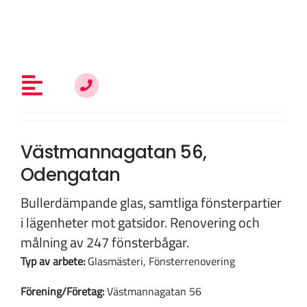
Fortsätt
till
innehållet
Toggle
Navigation
Allt om fönsterrenovering
Västmannagatan 56,
Odengatan
Vem är du?
Bullerdämpande glas, samtliga fönsterpartier
i lägenheter mot gatsidor. Renovering och
målning av 247 fönsterbågar.
Kunskap & inspiration
Typ av arbete:
Glasmästeri, Fönsterrenovering
Förening/Företag:
Västmannagatan 56
Om oss